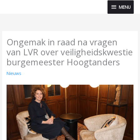
Ga
MENU
MENU
naar
de
inhoud
Ongemak in raad na vragen
van LVR over veiligheidskwestie
burgemeester Hoogtanders
Nieuws