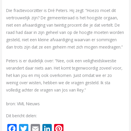
Die fractievoorzitter is Dré Peters. Hij zegt: “Hoezo moet dit
vertrouwelijk zijn? De gemeenteraad is het hoogste orgaan,
niet een afvaardiging van twintig procent die je dat vertelt. De
raad had daar in zijn geheel van op de hoogte moeten worden
gesteld, niet een kleine afvaardiging waarvan er sommigen
dan trots zijn dat ze een geheim met zich mogen meedragen.”
Peters is er duidelijk over: “Nee, ook een veiligheidskwestie
verandert daar niets aan. Het komt tegenwoordig zoveel voor,
het kan jou en mij ook overkomen. Juist omdat we er zo
weinig over wisten, hebben we de vragen gesteld. Ik sta
volledig achter de vragen van Jos van Rey.”
bron: VML Nieuws
Dit bericht delen:
F
T
E
Li
Pi