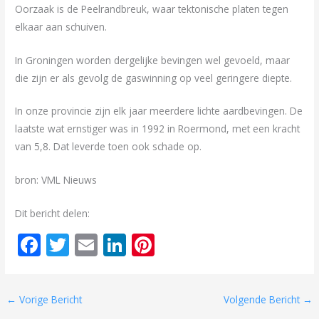
Oorzaak is de Peelrandbreuk, waar tektonische platen tegen
elkaar aan schuiven.
In Groningen worden dergelijke bevingen wel gevoeld, maar
die zijn er als gevolg de gaswinning op veel geringere diepte.
In onze provincie zijn elk jaar meerdere lichte aardbevingen. De
laatste wat ernstiger was in 1992 in Roermond, met een kracht
van 5,8. Dat leverde toen ook schade op.
bron: VML Nieuws
Dit bericht delen:
F
T
E
Li
Pi
ac
w
m
n
nt
e
itt
ai
k
er
←
Vorige Bericht
Volgende Bericht
→
b
er
l
e
e